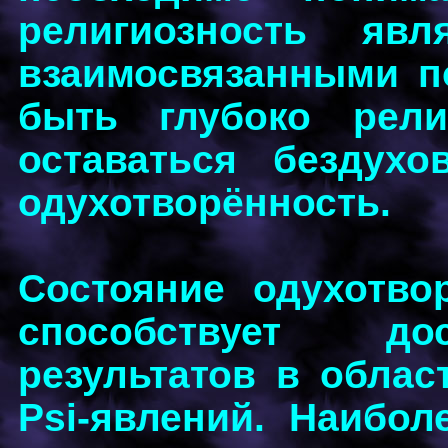
религиозность я
взаимосвязанными п
быть глубоко рел
оставаться бездух
одухотворённость.
Состояние одухотвор
способствует до
результатов в облас
Psi-явлений. Наибол