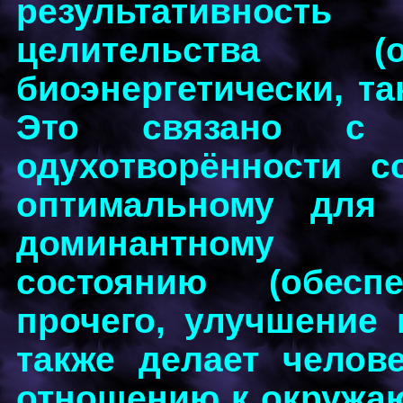
результативност
целительства (о
биоэнергетически, т
Это связано с 
одухотворённости со
оптимальному для 
доминантному пс
состоянию (обес
прочего, улучшение 
также делает челов
отношению к окружаю