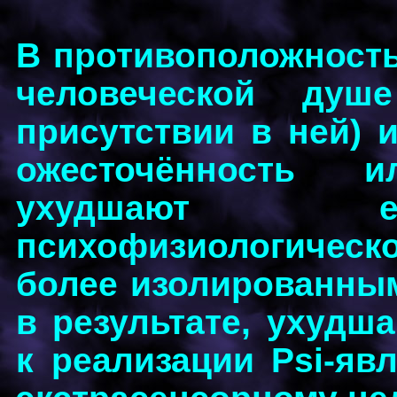
В противоположность 
человеческой душ
присутствии в ней) 
ожесточённость 
ухудшают е
психофизиологичес
более изолированным
в результате, ухудш
к реализации Psi-явл