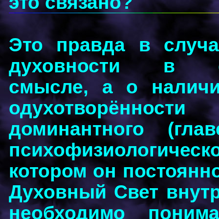
это связано?
Это правда в случа
духовности в фи
смысле, а о наличи
одухотворённос
доминантного (глав
психофизиологиче
котором он постоянн
Духовный Свет внутри
необходимо поним