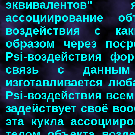
эквивалентов" 
ассоциирование об
воздействия с ка
образом через поср
Psi-воздействия фо
связь с данным 
изготавливается люба
Psi-воздействия все
задействует своё воо
эта кукла ассоцииро
телом объекта возде