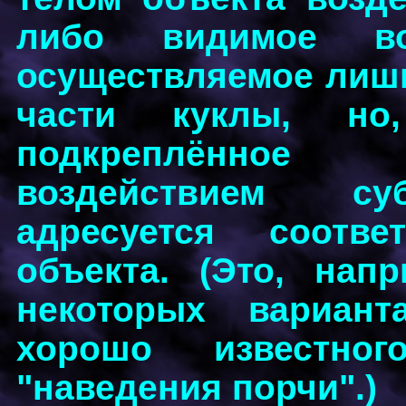
либо видимое во
осуществляемое лишь
части куклы, но,
подкреплённое
воздействием суб
адресуется соотв
объекта. (Это, нап
некоторых вариан
хорошо известног
"наведения порчи".)