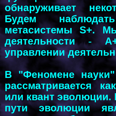
обнаруживает неко
Будем наблюдат
метасистемы S+. М
деятельности
-
А+,
управлении деятельн
В "Феномене науки"
рассматривается ка
или квант эволюции. 
пути эволюции яв