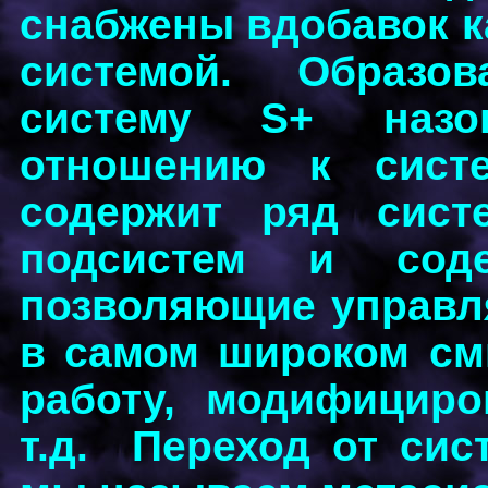
снабжены вдобавок к
системой. Образо
систему S+ назо
отношению к сист
содержит ряд сист
подсистем и соде
позволяющие управл
в самом широком см
работу, модифициро
т.д. Переход от сис